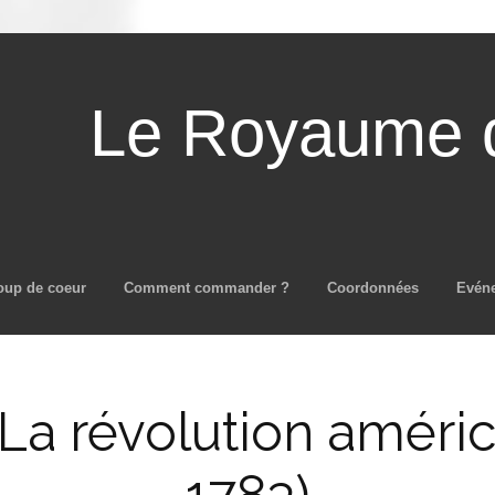
Le Royaume d
Aller au contenu principal
oup de coeur
Comment commander ?
Coordonnées
Evén
La révolution améric