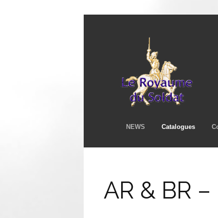
NEWS
Catalogues
C
AR & BR – 