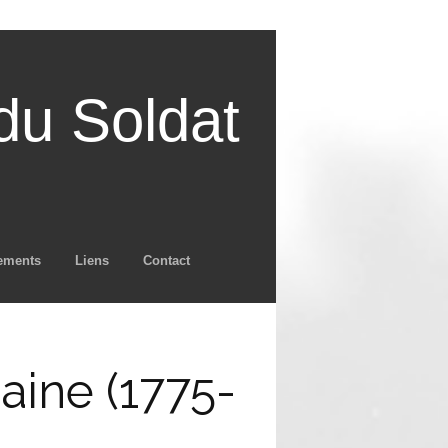
u Soldat
ements
Liens
Contact
aine (1775-