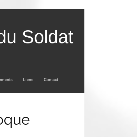
u Soldat
ements
Liens
Contact
poque