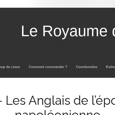
Le Royaume d
Aller au contenu principal
oup de coeur
Comment commander ?
Coordonnées
Evén
 Les Anglais de l’é