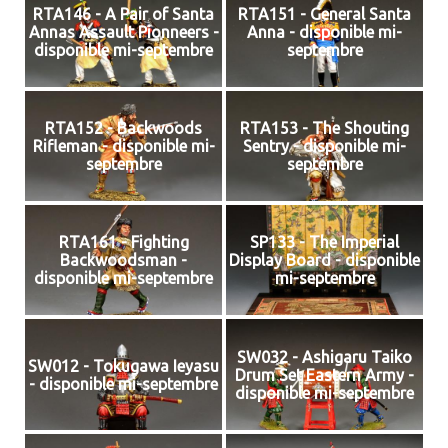
RTA146 - A Pair of Santa
RTA151 - General Santa
Annas Assault Pionneers -
Anna - disponible mi-
disponible mi-septembre
septembre
RTA152 - Backwoods
RTA153 - The Shouting
Rifleman - disponible mi-
Sentry - disponible mi-
septembre
septembre
RTA161 - Fighting
SP133 - The Imperial
Backwoodsman -
Display Board - disponible
disponible mi-septembre
mi-septembre
SW032 - Ashigaru Taiko
SW012 - Tokugawa Ieyasu
Drum Set Eastern Army -
- disponible mi-septembre
disponible mi-septembre