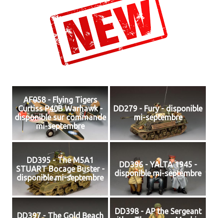
AF058 - Flying Tigers
Curtiss P40B Warhawk -
DD279 - Fury - disponible
disponible sur commande
mi-septembre
mi-septembre
DD395 - The M5A1
DD396 - YALTA 1945 -
STUART Bocage Buster -
disponible mi-septembre
disponible mi-septembre
DD398 - AP the Sergeant
DD397 - The Gold Beach