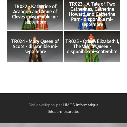
TR023 - A Tale of Two
TR022 - Katherine of
Catherines, Catherine
Arangon and Anne of
Howard and Catherine
Cleves - disponible mi-
Parr - disponible mi-
septembre
septembre
TR024 - Mary Queen of
TR025 - Queen Elizabeth I,
Scots - disponible mi-
The Virgin Queen -
septembre
disponible mi-septembre
Sité développé par
HMCS Informatique
Sitesurmesure.be