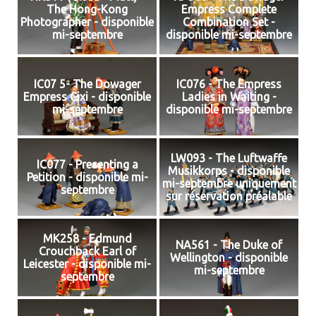
The Hong-Kong
Empress Complete
Photographer - disponible
Combination Set -
mi-septembre
disponible mi-septembre
IC07 5- The Dowager
IC076 - The Empress
Empress Cixi - disponible
Ladies in Waiting -
mi-septembre
disponible mi-septembre
LW093 - The Luftwaffe
IC077 - Presenting a
Musikkorps - disponible
Petition - disponible mi-
mi-septembre uniquement
septembre
sur réservation préalable
MK258 - Edmund
NA561 - The Duke of
Crouchback Earl of
Wellington - disponible
Leicester - disponible mi-
mi-septembre
septembre