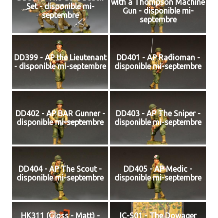
with a Thompson Machine
Set - disponible mi-
Gun - disponible mi-
septembre
septembre
DD399 - AP the Lieutenant
DD401 - AP Radioman -
- disponible mi-septembre
disponible mi-septembre
DD402 - AP BAR Gunner -
DD403 - AP The Sniper -
disponible mi-septembre
disponible mi-septembre
DD404 - AP The Scout -
DD405 - AP Medic -
disponible mi-septembre
disponible mi-septembre
HK311 (Gloss - Matt) -
IC-S01 - The Dowager