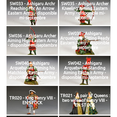
SW033 - Ashigaru Archr
SW035 - Ashigaru Archer
Reaching For An Arrow
Kneeling Aiming Eastern
Eastern Army - disponible
Army - disponible mi-
mi-septembre
septembre
SW038 - Ashigaru
SW036 - Ashigaru Archer
Arquebusier Sitting Ready
Aiming High Eastern Army
Eastern Army - disponible
- disponible mi-septembre
mi-septembre
SW040 - Ashigaru
SW042 - Ashigaru
Arquebusier Priming his
Arquebusier Standing
Matchlock Eastern Army -
Aiming Eastern Army -
disponible mi-septembre
disponible mi-septembre
TR021 - A pair of Queens :
TR020 - King Henry VIII -
two wifes of Henry VIII -
EN STOCK
EN STOCK