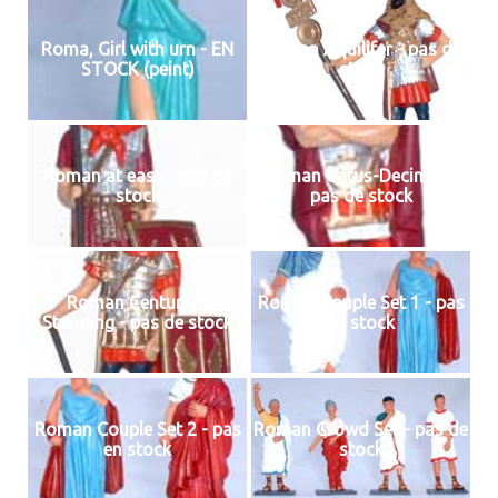
Roma, Girl with urn - EN
Roman Aquilifer - pas de
STOCK (peint)
stock
Roman at ease - pas de
Roman Catus-Decimus -
stock
pas de stock
Roman Centurion
Roman Couple Set 1 - pas
Standing - pas de stock
en stock
Roman Couple Set 2 - pas
Roman Crowd Set - pas de
en stock
stock