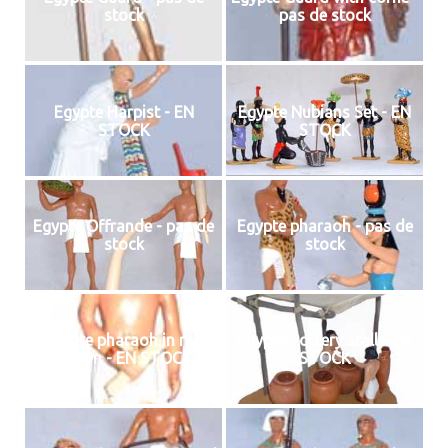
stock
pas de stock
Egypte Harpist - EN
Egypte Nubians Set - EN
STOCK
STOCK
Egypte Offrande - pas de
Egypte pharaoh - pas de
stock
stock
Egypte pharaoh in red
Egypte Pottery stall - EN
Crown - EN STOCK
STOCK