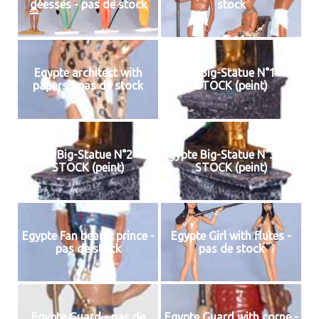
déesses - pas de stock
stock
Egypte architect with
Egypte Big-Statue N°1 - EN
papers - pas de stock
STOCK (peint)
Egypte Big-Statue N°2 - EN
Egypte Big-Statue N°3 - EN
STOCK (peint)
STOCK (peint)
Egypte Fan bearer prince -
Egypte Girl with flutes -
pas de stock
pas de stock
Egypte Guard - pas de
Egypte Guard with corne -