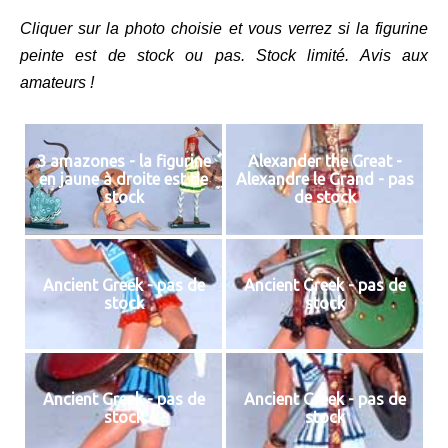
Cliquer sur la photo choisie et vous verrez si la figurine
peinte est de stock ou pas. Stock limité. Avis aux
amateurs !
3 amazones - la figurine
Alexander the Great -
en jaune à droite est de
Alexandre le Grand - pas
stock
de stock
Ancient Greek - pas de
Ancient Greek - pas de
stock
stock
Ancient Greek - pas de
Ancient Greek - pas de
stock
stock