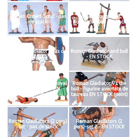
Roman Crowd-Set 2 - pas
Roman Flogging of
de stock
Boudicca - pas de stock
Roman Gladiator - pas de
Roman Gladiator and bull
stock
- EN STOCK
Roman Gladiator removal
Roman Gladiator Vs the
from the Arena - EN
bull - figurine avec tête de
STOCK (peint)
taureau EN STOCK (peint)
Roman Gladiators (2 pers)
Roman Gladiators (2
set - pas de stock
pers)-set 2 - EN STOCK