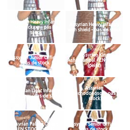
Assyrian Heavy Infantry
Assyrian Heavy Infantry
with pickaxe - pas de
with shield - pas de stock
stock
Assyrian King
Assyrian Junior Officer -
Ashurbanipal - EN STOCK
pas de stock
(peint)
Assyrian
Assyrian Light Infantry
Nabuchodonosor - pas de
with bow - pas de stock
stock
Assyrian Palace Guiard -
Assyrian Senior Officer -
EN STOCK (peint)
pas de stock