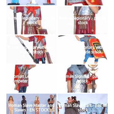
Roman legionary - pas de
Roman legionary - pas de
stock
stock
Roman legionary at ease -
Roman Legionary with
pas de stock
spear - pas de stock
Roman Legionary with
Roman Signifer - pas de
Trompeter - pas de stock
stock
Roman Slave Master and
Roman Slave Cart - pas en
Slaves - EN STOCK
stock