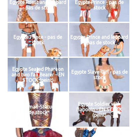
Egypte Priest and leopard
Egypte Prince - pas de
- pas de stock
stock
Egypte Prince - pas de
Egypte Prince and leopard
stock
- pas de stock
Egypte Seated Pharaon
Egypte Slave-Girl - pas de
and two fan Bearer - EN
stock
STOCK (peint)
Egypte Soldier with
Egypte Small-Statue - pas
Babouin - EN STOCK
de stock
(peint)