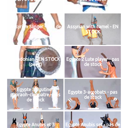
Assyrian Slinger - pas de
Assyrian with camel - EN
stock
STOCK
Caledonian - EN STOCK
Egypte 2 Lute player - pas
(peint)
de stock
Egypte 3 figutines
Egypte 3-acrobats - pas
pharaoh-cleopatre - pas
de stock
de stock
Egypte Anubis et 3
Egypte Anubis set - pas de