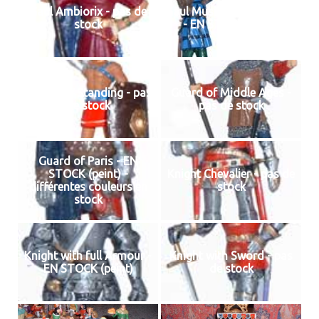
Gaul Ambiorix - pas de
Gaul Musician with carnix
stock
- EN STOCK (peint)
Gladiator Standing - pas
Guard of Middle Ages -
de stock
pas de stock
Guard of Paris - EN
STOCK (peint) -
Knight Chevalier - pas de
différentes couleurs en
stock
stock
Knight with full Armour -
Knight with Sword - pas
EN STOCK (peint)
de stock