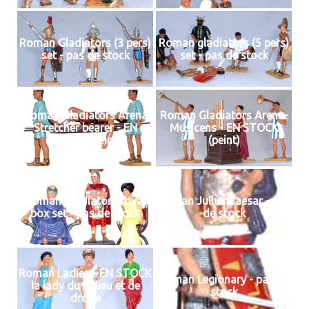
Roman Gladiators (3 pers)
Roman gladiators (5 pers)
set - pas de stock
set - pas de stock
Roman Gladiators Arena
Roman Gladiators Arena-
Stretcher bearer - EN
Musicens - EN STOCK
STOCK (peint)
(peint)
Roman Gladiators royal
Roman Julius Caesar - pas
box set - pas de stock
de stock
Roman Ladies - EN STOCK
Roman Legionary - pas de
la lady du milieu et de
stock
droite