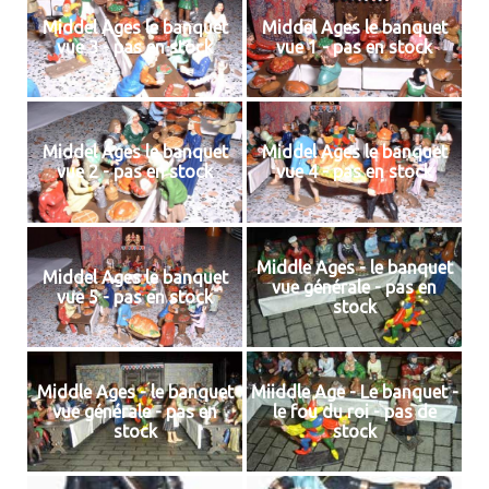
Middel Ages le banquet
Middel Ages le banquet
vue 3 - pas en stock
vue 1 - pas en stock
Middel Ages le banquet
Middel Ages le banquet
vue 2 - pas en stock
vue 4 - pas en stock
Middle Ages - le banquet
Middel Ages le banquet
vue générale - pas en
vue 5 - pas en stock
stock
Middle Ages - le banquet
Miiddle Age - Le banquet -
vue générale - pas en
le fou du roi - pas de
stock
stock