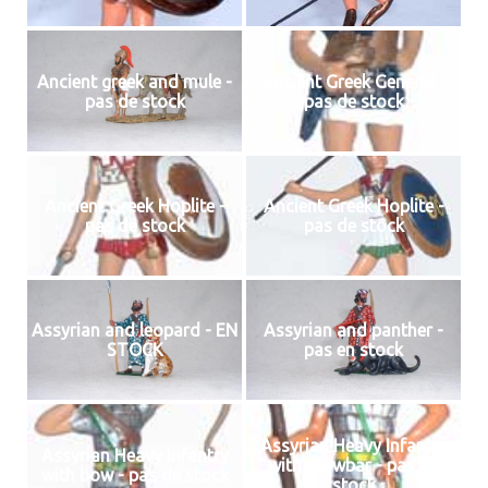
Ancient greek and mule -
Ancient Greek General -
pas de stock
pas de stock
Ancient Greek Hoplite -
Ancient Greek Hoplite -
pas de stock
pas de stock
Assyrian and leopard - EN
Assyrian and panther -
STOCK
pas en stock
Assyrian Heavy Infantry
Assyrian Heavy Infantry
with crowbar - pas de
with bow - pas de stock
stock