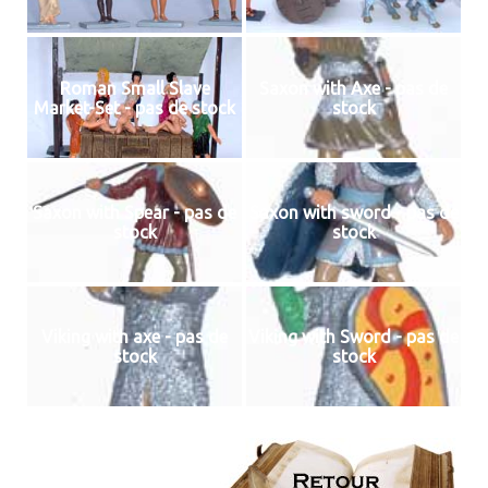
Roman Small Slave
Saxon with Axe - pas de
Market-Set - pas de stock
stock
Saxon with Spear - pas de
Saxon with sword - pas de
stock
stock
Viking with axe - pas de
Viking with Sword - pas de
stock
stock