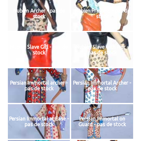
Nubien Archer - pas de
Nubien Princess - pas de
stock
stock
Nubien Slave Girl - pas de
Nubien Slave with Ivor -
stock
pas de stock
Persian Immortal archer -
Persian Immortal Archer -
pas de stock
pas de stock
Persian Immortal at Ease -
Persian Immortal on
pas de stock
Guard - pas de stock