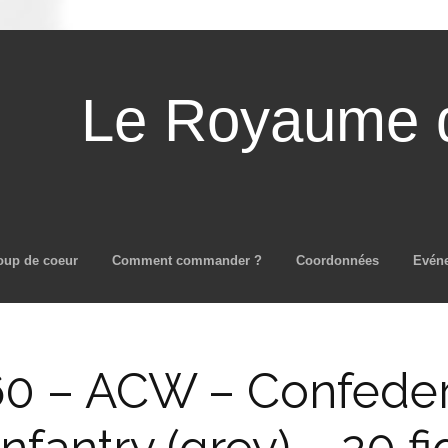
Le Royaume d
Aller au contenu principal
oup de coeur
Comment commander ?
Coordonnées
Evén
0 – ACW – Confede