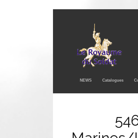
NEWS
Catalogues
C
546