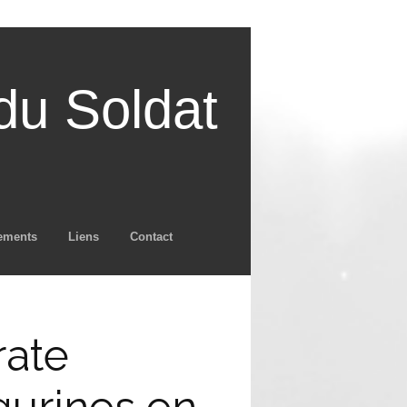
u Soldat
ements
Liens
Contact
rate