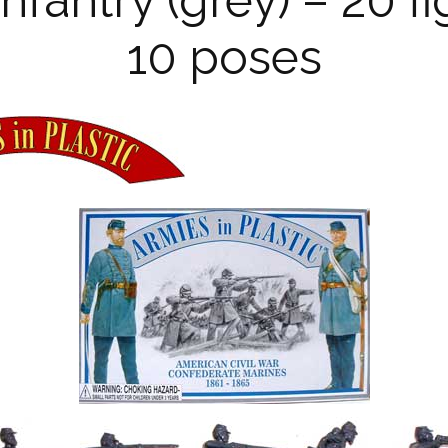
fantry (grey) – 20 f
10 poses